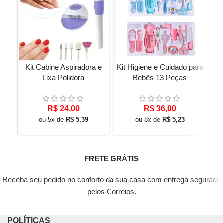
Kit Cabine Aspiradora e
Kit Higiene e Cuidado para
M
Lixa Polidora
Bebês 13 Peças
R$
24,00
R$
36,00
ou 5x de
R$
5,39
ou 8x de
R$
5,23
FRETE GRÁTIS
Receba seu pedido no conforto da sua casa com entrega segurada
pelos Correios.
POLÍTICAS