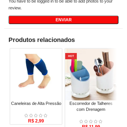
You have to be logged in to be able to add photos to your
review.
Produtos relacionados
HOT
Caneleiras de Alta Pressão
Escorredor de Talheres
Ki
com Drenagem
R$
2,99
R$
11,99