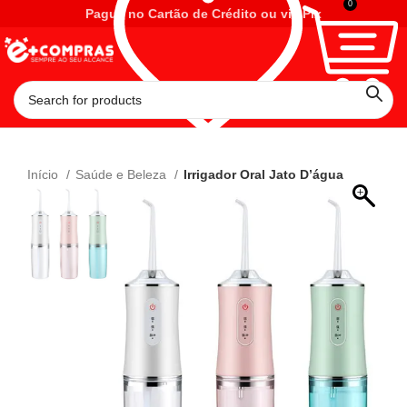
0
Pague no Cartão de Crédito ou via Pix
Início
Saúde e Beleza
Irrigador Oral Jato D’água