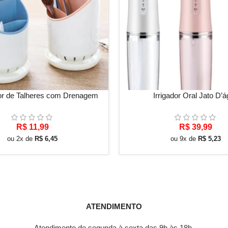
S
VER OPÇÕES
or de Talheres com Drenagem
Irrigador Oral Jato D’
R$
11,99
R$
39,99
ou 2x de
R$
6,45
ou 9x de
R$
5,23
ATENDIMENTO
Atendimento de segunda à sexta das 9h às 18h.