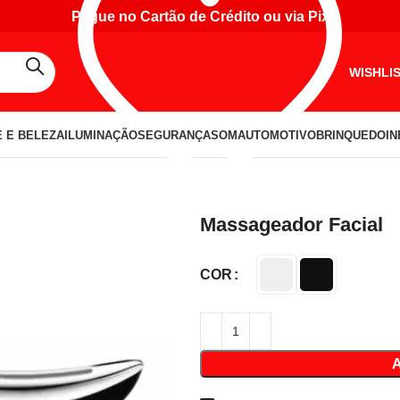
Pague no Cartão de Crédito ou via Pix
WISHLI
 E BELEZA
ILUMINAÇÃO
SEGURANÇA
SOM
AUTOMOTIVO
BRINQUEDO
I
Massageador Facial
COR