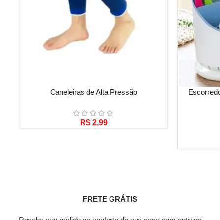
ADICIONAR AO CARRINHO
VER OPÇÕE
Caneleiras de Alta Pressão
Escorred
R$
2,99
FRETE GRÁTIS
Receba seu pedido no conforto da sua casa com entrega