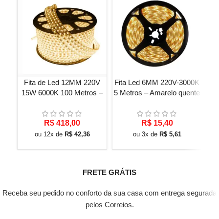
Fita de Led 12MM 220V
Fita Led 6MM 220V-3000K
15W 6000K 100 Metros –
5 Metros – Amarelo quente
G
Amarelo Quente
F
R$
418,00
R$
15,40
ou 12x de
R$
42,36
ou 3x de
R$
5,61
FRETE GRÁTIS
Receba seu pedido no conforto da sua casa com entrega segurada
pelos Correios.