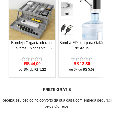
Bandeja Organizadora de
Bomba Elétrica para Galão
Gavetas Expansível – 2
de Água
Au
Níveis
R$
44,00
R$
13,80
ou 10x de
R$
5,22
ou 3x de
R$
5,02
FRETE GRÁTIS
Receba seu pedido no conforto da sua casa com entrega segurada
pelos Correios.