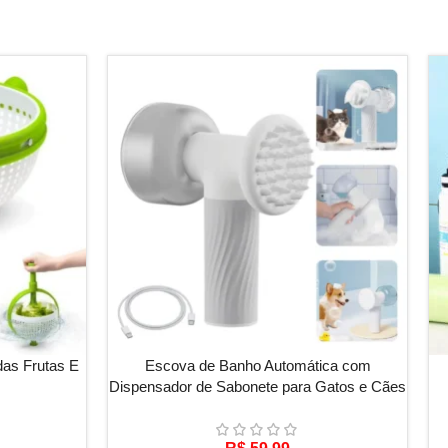
ADICIONAR AO CARRINHO
VE
das Frutas E
Escova de Banho Automática com
Dispensador de Sabonete para Gatos e Cães