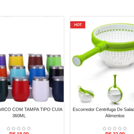
HOT
S
ADICIONAR AO CARRINHO
ICO COM TAMPA TIPO CUIA
Escorredor Centrifuga De Sala
360ML
Alimentos