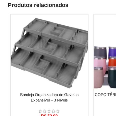
Produtos relacionados
ADICIONAR AO CARRINHO
VER OPÇÕE
Bandeja Organizadora de Gavetas
COPO TÉRM
Expansível – 3 Níveis