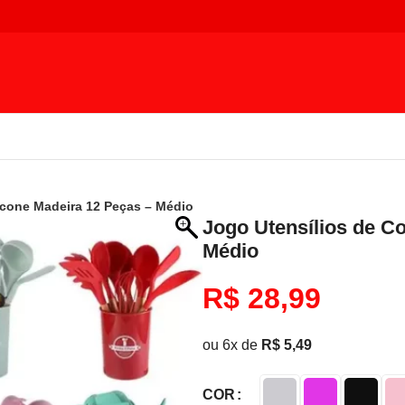
icone Madeira 12 Peças – Médio
Jogo Utensílios de C
Médio
R$
28,99
ou 6x de
R$
5,49
COR