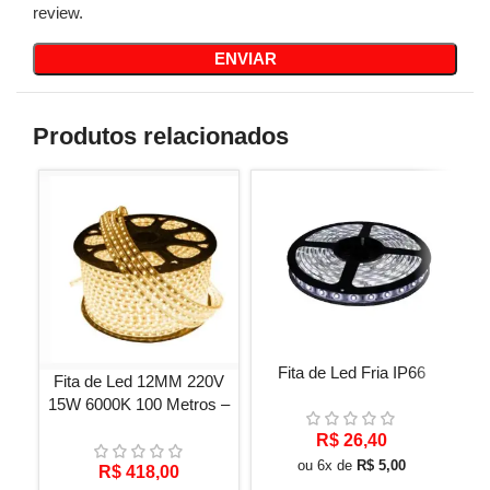
review.
Produtos relacionados
Fita de Led Fria IP66
Fita de Led 12MM 220V
F
15W 6000K 100 Metros –
Pe
Amarelo Quente
R$
26,40
ou 6x de
R$
5,00
R$
418,00