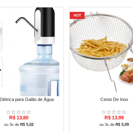
HOT
S
ADICIONAR AO CARRINHO
létrica para Galão de Água
Cesto De Inox
R$
13,80
R$
13,99
ou 3x de
R$
5,02
ou 3x de
R$
5,09