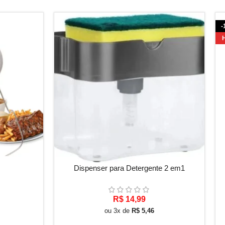
-
ADICIONAR AO CARRINHO
AD
Dispenser para Detergente 2 em1
R$
14,99
ou 3x de
R$
5,46