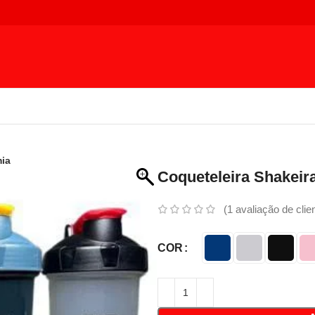
mia
Coqueteleira Shakeir
(
1
avaliação de clie
COR