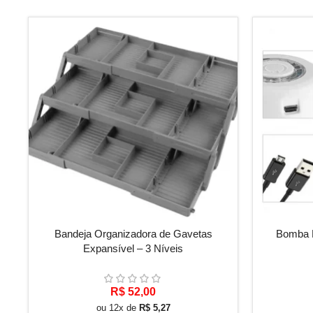
ADICIONAR AO CARRINHO
VER OPÇÕE
Bandeja Organizadora de Gavetas
Bomba E
Expansível – 3 Níveis
R$
52,00
ou 12x de
R$
5,27