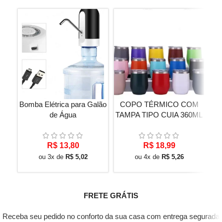
Bomba Elétrica para Galão
COPO TÉRMICO COM
F
de Água
TAMPA TIPO CUIA 360ML
15
R$
13,80
R$
18,99
ou 3x de
R$
5,02
ou 4x de
R$
5,26
FRETE GRÁTIS
Receba seu pedido no conforto da sua casa com entrega segurada