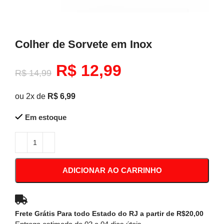
Colher de Sorvete em Inox
O
O
R$
12,99
R$
14,99
preço
preço
ou 2x de
R$
6,99
original
atual
Em estoque
era:
é:
R$ 14,99.
R$ 12,99.
ADICIONAR AO CARRINHO
Frete Grátis Para todo Estado do RJ a partir de R$20,00