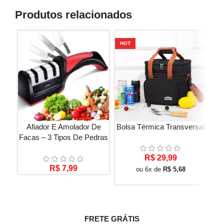
Produtos relacionados
HOT
HO
Afiador E Amolador De
Bolsa Térmica Transversal
Facas – 3 Tipos De Pedras
R$
29,99
R$
7,99
ou 6x de
R$
5,68
FRETE GRÁTIS