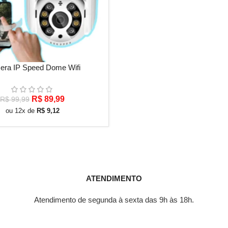
AO CARRINHO
ra IP Speed Dome Wifi
O
O
R$
89,99
R$
99,99
preço
preço
ou 12x de
R$
9,12
original
atual
era:
é:
R$ 99,99.
R$ 89,99.
ATENDIMENTO
Atendimento de segunda à sexta das 9h às 18h.