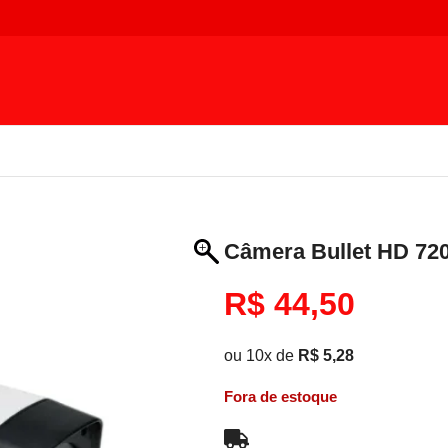
Câmera Bullet HD 72
R$
44,50
ou 10x de
R$
5,28
Fora de estoque