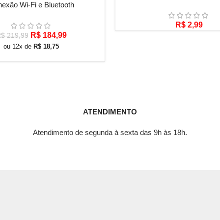
exão Wi-Fi e Bluetooth
R$
2,99
O
O
R$
184,99
R$
219,99
preço
preço
ou 12x de
R$
18,75
original
atual
era:
é:
R$ 219,99.
R$ 184,99.
ATENDIMENTO
Atendimento de segunda à sexta das 9h às 18h.