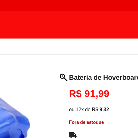
Bateria de Hoverboar
R$
91,99
ou 12x de
R$
9,32
Fora de estoque