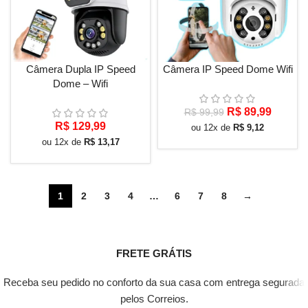
Câmera Dupla IP Speed
Câmera IP Speed Dome Wifi
Dome – Wifi
O
O
R$
89,99
R$
99,99
R$
129,99
preço
preço
ou 12x de
R$
9,12
original
atual
ou 12x de
R$
13,17
era:
é:
R$ 99,99.
R$ 89,9
1
2
3
4
…
6
7
8
→
FRETE GRÁTIS
Receba seu pedido no conforto da sua casa com entrega segurada
pelos Correios.