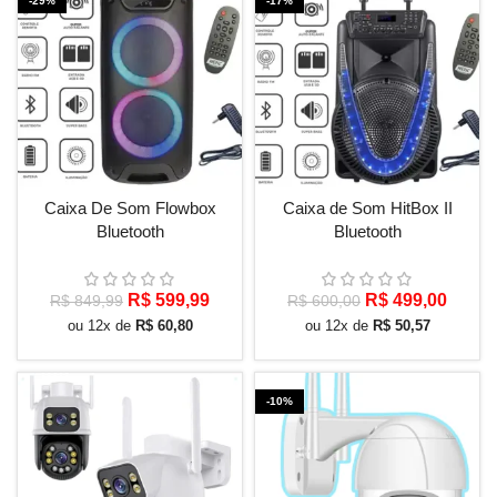
-29%
-17%
Caixa De Som Flowbox
Caixa de Som HitBox II
Bluetooth
Bluetooth
O
O
O
O
R$
599,99
R$
499,00
R$
849,99
R$
600,00
preço
preço
preço
preço
ou 12x de
R$
60,80
ou 12x de
R$
50,57
original
atual
original
atual
era:
é:
era:
é:
R$ 849,99.
R$ 599,99.
R$ 600,00.
R$ 49
-10%