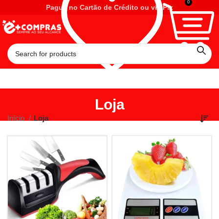
0
Pague no Cartão de Crédito ou via Pix
Loja
Início
Loja