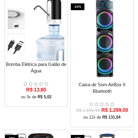
-24%
Bomba Elétrica para Galão de
Água
Caixa de Som AirBox II
R$
13,80
Bluetooth
ou 3x de
R$
5,02
O
O
R$
1.299,00
R$
1.699,99
preço
preç
ou 12x de
R$
131,64
original
atua
era:
é:
R$ 1.699,99.
R$ 1