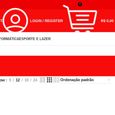
0
ST
LOGIN / REGISTER
R$
0,00
NFORMÁTICA
ESPORTE E LAZER
how
9
12
18
24