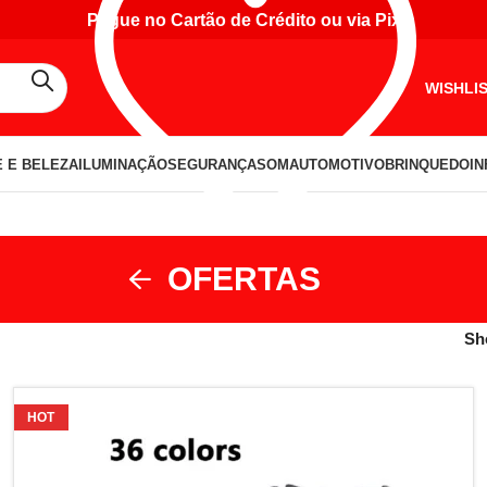
Pague no Cartão de Crédito ou via Pix
WISHLI
 E BELEZA
ILUMINAÇÃO
SEGURANÇA
SOM
AUTOMOTIVO
BRINQUEDO
I
OFERTAS
S
HOT